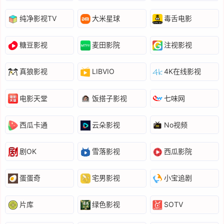
纯净影视TV
大米星球
毒舌电影
糖豆影视
麦田影院
注视影视
真狼影视
LIBVIO
4K在线影视
电影天堂
饭搭子影视
七味网
西瓜卡通
云朵影视
No视频
剧OK
雪落影视
西瓜影院
蛋蛋奇
宅男影视
小宝追剧
片库
绿色影视
SOTV