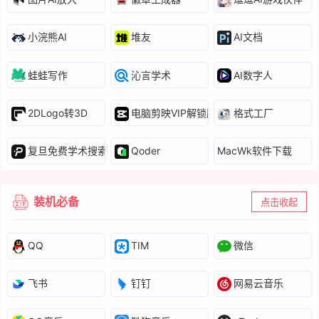
小北芽子
莱德111
Lllll
小芽的袜子
2+6贰加六
miHoYo米哈游
哈哩哈哩
哔哩唧唧
叽哩叽哩
奇趣网站收藏家
饼饼大王
kirishima
灵犀喵喵😼
洗脚水不加蒜
宵鱼鱼
APP
小浣熊AI
堆友
AI文档
低端游戏
ACGN啦
爱恋动漫
taptap
帆仔Oink
瞌睡小软
吉伊大人v
闪耀溪溪
猫南北睡不醒
捏他
第一弹
囧次元
酷安社区
漫画人
蛙蛙写作
沁言学术
AI数字人
思思思然
小溪Liz
施穹
二次元导航
以猫己
动漫世界
萌柜台
呲哩呲哩
2DLogo转3D
电脑剪映VIP解锁版
格式工厂
柒导航
萌导航
ACGN
ACG次元
ACGdex
复旦免费学术搜索
Qoder
MacWk软件下载
一流
AcgnHub
花猫二次元
52二次元
可可网
宅仓库
宝藏导航
找ACG导航
画萌二次元
推次元
装机必备
点击收起
翼萌导航
萌导航
萌研社
动漫世界
花舞导航
萌璃次元
ACG次元网
ACG动漫导航
次元狗导航
次元荔
QQ
TIM
微信
樱花导航
二次元之家
快导航二次元
二次元社区
二次元之家
飞书
钉钉
网易云音乐
oemoe萌女仆
芭乐导航
ACG物语
次元导航
鳗鱼ACG