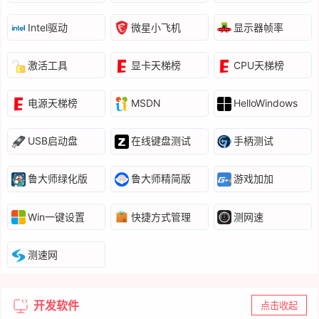
Intel驱动
微星小飞机
显示器帧率
激活工具
显卡天梯榜
CPU天梯榜
电源天梯榜
MSDN
HelloWindows
USB启动盘
在线键盘测试
手柄测试
鲁大师绿化版
鲁大师精简版
游戏加加
Win一键设置
快捷方式管理
测网速
测速网
开发软件
点击收起