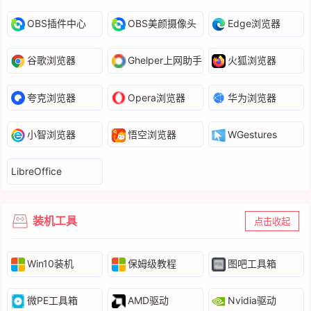
OBS插件中心
OBS美颜摄像头
Edge浏览器
谷歌浏览器
Ghelper上网助手
火狐浏览器
夸克浏览器
Opera浏览器
华为浏览器
小智浏览器
悟空浏览器
WGestures
LibreOffice
装机工具
点击收起
Win10装机
保姆级教程
图吧工具箱
微PE工具箱
AMD驱动
Nvidia驱动