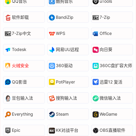
QQ音乐
酷狗音乐
uTools
ACGN
ACGN
萌叽导航
MissACG
二次元导航
ACG导航
绅士导航
AIACG爱二次元
萌站次元导航
UUZ导航
软件卸载
BandiZip
7-Zip
ACG盒子
二次元导航网
萌哩
ACG导航
ACG喵
7-Zip中文
WPS
Office
二刺螈导航
ACG导航
ACGN导航
找ACG导航
万萌导航
ACG聚集
ACG礼盒
ACG盒子
梦次元
ACG导航网
Todesk
网易UU远程
向日葵
次元狗
萌姬导航
ACG茶
ACG茶
1
火绒安全
360驱动
360C盘扩容大师
1
QQ影音
PotPlayer
迅雷12 复活
豆包输入法
搜狗输入法
微信输入法
Everything
Steam
WeGame
Epic
KK对战平台
OBS直播软件