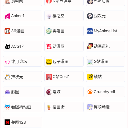
漫画网
D站五弹幕
AGE动漫
Anime1
樱之空
囧次元
36漫画
再漫画
MyAnimeList
ACG17
动漫屋
动画巡礼
绯月论坛
包子漫画
G站漫画
推次元
C站CosZ
触站
触圈
漫域
Crunchyroll
看图猜动画
插画街
翼萌动漫
美图123