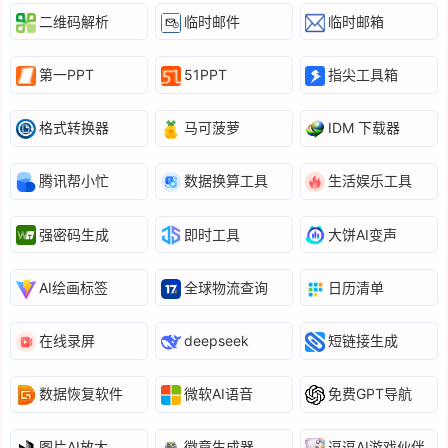
自拍转二次元
聚合图床
美团图床
路过图床
Ai工具集合
二维码解析
临时邮件
临时邮箱
祈枝枝o.o
睡仙糖糖
由奈
澄汁zzZ
盐渍翠子
漫展
B站会员购
漫展网
喵特展务
ChinaJoy
爱笑的云知笑
咖啡(熬夜冠军)
椿野三月
桃沢杏奈
纯情崽少
第一PPT
51PPT
指尖工具箱
漫游活动网
看客路
JPBeta
无差别同人站
萤火虫
不许翘二郎腿
宾哔哔
橙香元
秋楚楚
多宝糖一家
壁纸
Upupoo
Voiux图库
涂鸦王国动漫
幻天领域
格式转换器
马可菠萝
IDM 下载器
漩涡小芊
尤克李李
綾原依子
Asu艾斯
心碎小小羊🐑
每日漫图
Yande.re
Zerochan
Konachan
搜图神器
腾讯帮小忙
数据换算工具
生活娱乐工具
汐末末☆
丸子喵喵喵
乔乔乔大王
猪头雪糕
不许说胖
美术
米画师
Pixiv
画师联盟
汇漫网
小甜TnT
小小橘安
叛逆的水果糖
蔚泽君子
早八水果菌
强密码生成
即时工具
大饼AI变声
COS
Elf Art World
插画世界
插画师
游戏原型
池池大将军
优拉Yola
四飤飤
我是小y阿
秋秋q
AI绘画标签
全球物流查询
日历清单
Cos8次元岛
Cosplay啦
日刊电电
Cosplay吧
cosz站
鹤鹤鹤鹤一
血也
菟立
桃不盐
唉小萱
手办
游民cos
推次元
翼萌动漫
C站CosZ
在线录屏
deepseek
短链接生成
gogo小狗
咩咩驼
Agnello
白電波
绝世蘑菇
AEM高达同好
乐高积木
XiaoT模型
手办吧
模型手办
琳园长🍰
悲伤小玥
煎饼帕帕
拿铁ouo
野小仙兔
数据恢复软件
微软AI语音
免费GPT导航
OXOX
手办维基
玩具人
万代情报
哔哩哔哩游戏
橘小狗
小饱
一头野菜豚
张雅倩
沫鱼籽酱
图片AI放大
徽章生成器
逗逗AI游戏伙伴